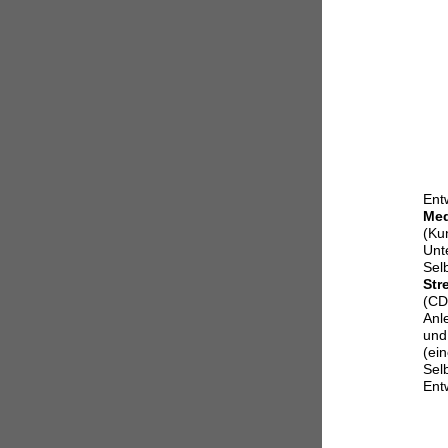
Ent
Med
(Kun
Unt
Sel
Str
(CD
Anl
un
(ei
Sel
Ent