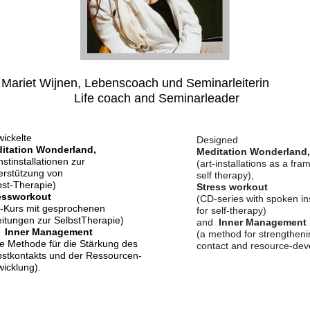
Mariet Wijnen, Lebenscoach und Seminarleiterin
Life coach and Seminarleader
wickelte
Designed
itation Wonderland,
Meditation Wonderland,
stinstallationen zur
(art-installations as a fra
erstützung von
self therapy),
bst-Therapie)
Stress workout
essworkout
(CD-series with spoken in
-Kurs mit gesprochenen
for self-therapy)
eitungen zur SelbstTherapie)
and
Inner Management
d
Inner Management
(a method for strengtheni
ne Methode für die Stärkung des
contact and resource-dev
bstkontakts und der Ressourcen-
wicklung).