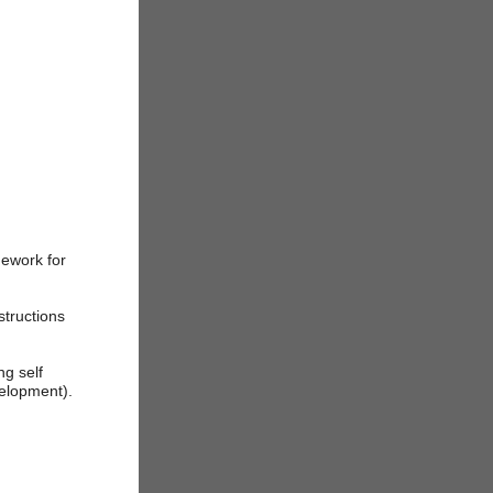
mework for
structions
ng self
elopment).